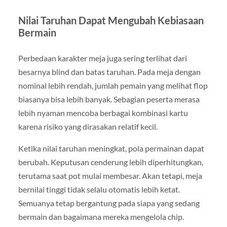
Nilai Taruhan Dapat Mengubah Kebiasaan
Bermain
Perbedaan karakter meja juga sering terlihat dari
besarnya blind dan batas taruhan. Pada meja dengan
nominal lebih rendah, jumlah pemain yang melihat flop
biasanya bisa lebih banyak. Sebagian peserta merasa
lebih nyaman mencoba berbagai kombinasi kartu
karena risiko yang dirasakan relatif kecil.
Ketika nilai taruhan meningkat, pola permainan dapat
berubah. Keputusan cenderung lebih diperhitungkan,
terutama saat pot mulai membesar. Akan tetapi, meja
bernilai tinggi tidak selalu otomatis lebih ketat.
Semuanya tetap bergantung pada siapa yang sedang
bermain dan bagaimana mereka mengelola chip.