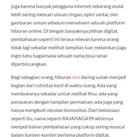
juga karena banyak pengguna internet sekarang mulai
lebih sering mencari ulasan ringan, opini santai, dan
gambaran umum sebelum memahami sebuah platform
hiburan online. Di tengah banyaknya pilihan digital,
pembahasan seperti ini terasa relevan karena orang
tidak lagi sekadar melihat tampilan luar, melainkan juga
ingin tahu bagaimana sebuah nama bisa ramai
diperbincangkan.
Bagi sebagian orang, hiburan
slot
daring sudah menjadi
bagian dari rutinitas kecil di waktu luang. Ada yang
membukanya sekadar untuk melihat fitur, ada yang
penasaran dengan tampilan permainan, ada juga yang
hanya mengikuti obrolan komunitas. Dari kebiasaan
seperti itu, nama seperti RAJANAGA99 akhirnya
menjadi bahan pembahasan yang cukup sering muncul
dalam konten-konten bertema platform digital,