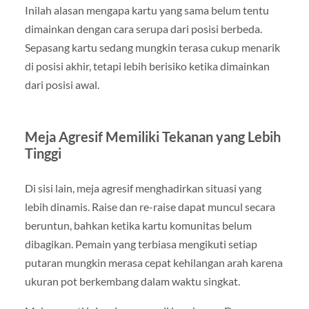
Inilah alasan mengapa kartu yang sama belum tentu
dimainkan dengan cara serupa dari posisi berbeda.
Sepasang kartu sedang mungkin terasa cukup menarik
di posisi akhir, tetapi lebih berisiko ketika dimainkan
dari posisi awal.
Meja Agresif Memiliki Tekanan yang Lebih
Tinggi
Di sisi lain, meja agresif menghadirkan situasi yang
lebih dinamis. Raise dan re-raise dapat muncul secara
beruntun, bahkan ketika kartu komunitas belum
dibagikan. Pemain yang terbiasa mengikuti setiap
putaran mungkin merasa cepat kehilangan arah karena
ukuran pot berkembang dalam waktu singkat.