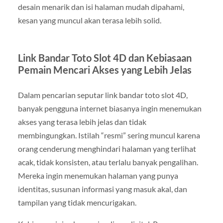
desain menarik dan isi halaman mudah dipahami,
kesan yang muncul akan terasa lebih solid.
Link Bandar Toto Slot 4D dan Kebiasaan
Pemain Mencari Akses yang Lebih Jelas
Dalam pencarian seputar link bandar toto slot 4D,
banyak pengguna internet biasanya ingin menemukan
akses yang terasa lebih jelas dan tidak
membingungkan. Istilah “resmi” sering muncul karena
orang cenderung menghindari halaman yang terlihat
acak, tidak konsisten, atau terlalu banyak pengalihan.
Mereka ingin menemukan halaman yang punya
identitas, susunan informasi yang masuk akal, dan
tampilan yang tidak mencurigakan.