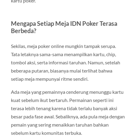
kartu poker.
Mengapa Setiap Meja IDN Poker Terasa
Berbeda?
Sekilas, meja poker online mungkin tampak serupa.
Tata letaknya sama-sama menampilkan kartu, chip,
tombol aksi, serta informasi taruhan. Namun, setelah
beberapa putaran, biasanya mulai terlihat bahwa
setiap meja mempunyai ritme sendiri.
Ada meja yang pemainnya cenderung menunggu kartu
kuat sebelum ikut bertaruh. Permainan seperti ini
terasa lebih tenang karena tidak terlalu banyak aksi
besar pada fase awal. Sebaliknya, ada pula meja dengan
pemain yang sering menaikkan taruhan bahkan
sebelum kartu komunitas terbuka.