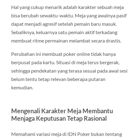
Hal yang cukup menarik adalah karakter sebuah meja
bisa berubah sewaktu-waktu. Meja yang awalnya pasif
dapat menjadi agresif setelah pemain baru masuk.
Sebaliknya, keluarnya satu pemain aktif terkadang
membuat ritme permainan melambat secara drastis.
Perubahan ini membuat poker online tidak hanya
berpusat pada kartu. Situasi di meja terus bergerak,
sehingga pendekatan yang terasa sesuai pada awal sesi
belum tentu tetap relevan beberapa putaran
kemudian.
Mengenali Karakter Meja Membantu
Menjaga Keputusan Tetap Rasional
Memahami variasi meja di IDN Poker bukan tentang