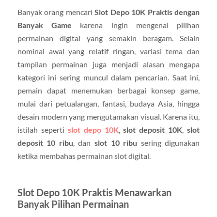
Banyak orang mencari
Slot Depo 10K Praktis dengan
Banyak Game
karena ingin mengenal pilihan
permainan digital yang semakin beragam. Selain
nominal awal yang relatif ringan, variasi tema dan
tampilan permainan juga menjadi alasan mengapa
kategori ini sering muncul dalam pencarian. Saat ini,
pemain dapat menemukan berbagai konsep game,
mulai dari petualangan, fantasi, budaya Asia, hingga
desain modern yang mengutamakan visual. Karena itu,
istilah seperti
slot depo 10K
,
slot deposit 10K
,
slot
deposit 10 ribu
, dan
slot 10 ribu
sering digunakan
ketika membahas permainan slot digital.
Slot Depo 10K Praktis Menawarkan
Banyak Pilihan Permainan