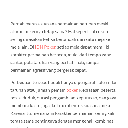
Pernah merasa suasana permainan berubah meski
aturan pokernya tetap sama? Hal seperti ini cukup
sering dirasakan ketika berpindah dari satu meja ke
meja lain. Di
IDN Poker
, setiap meja dapat memiliki
karakter permainan berbeda, mulai dari tempo yang
santai, pola taruhan yang berhati-hati, sampai
permainan agresif yang bergerak cepat.
Perbedaan tersebut tidak hanya dipengaruhi oleh nilai
taruhan atau jumlah pemain
poker
. Kebiasaan peserta,
posisi duduk, durasi pengambilan keputusan, dan gaya
membaca kartu juga ikut membentuk suasana meja.
Karena itu, memahami karakter permainan sering kali
terasa sama pentingnya dengan mengenali kombinasi