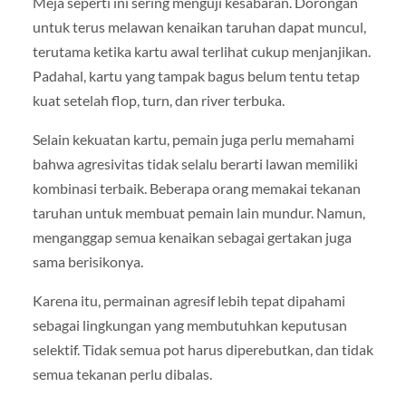
Meja seperti ini sering menguji kesabaran. Dorongan
untuk terus melawan kenaikan taruhan dapat muncul,
terutama ketika kartu awal terlihat cukup menjanjikan.
Padahal, kartu yang tampak bagus belum tentu tetap
kuat setelah flop, turn, dan river terbuka.
Selain kekuatan kartu, pemain juga perlu memahami
bahwa agresivitas tidak selalu berarti lawan memiliki
kombinasi terbaik. Beberapa orang memakai tekanan
taruhan untuk membuat pemain lain mundur. Namun,
menganggap semua kenaikan sebagai gertakan juga
sama berisikonya.
Karena itu, permainan agresif lebih tepat dipahami
sebagai lingkungan yang membutuhkan keputusan
selektif. Tidak semua pot harus diperebutkan, dan tidak
semua tekanan perlu dibalas.