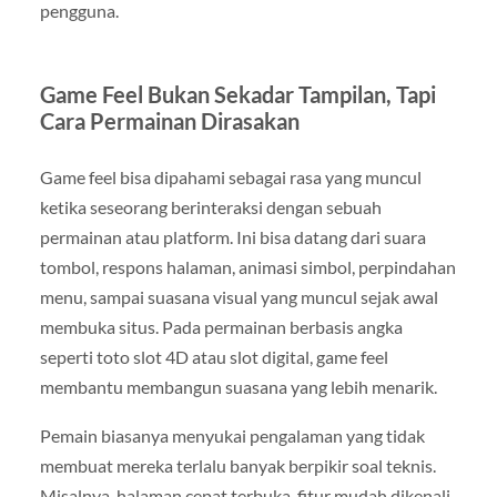
pengguna.
Game Feel Bukan Sekadar Tampilan, Tapi
Cara Permainan Dirasakan
Game feel bisa dipahami sebagai rasa yang muncul
ketika seseorang berinteraksi dengan sebuah
permainan atau platform. Ini bisa datang dari suara
tombol, respons halaman, animasi simbol, perpindahan
menu, sampai suasana visual yang muncul sejak awal
membuka situs. Pada permainan berbasis angka
seperti toto slot 4D atau slot digital, game feel
membantu membangun suasana yang lebih menarik.
Pemain biasanya menyukai pengalaman yang tidak
membuat mereka terlalu banyak berpikir soal teknis.
Misalnya, halaman cepat terbuka, fitur mudah dikenali,