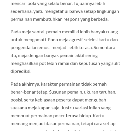
mencari pola yang selalu benar. Tujuannya lebih
sederhana, yaitu mengetahui bahwa setiap lingkungan
permainan membutuhkan respons yang berbeda.
Pada meja santai, pemain memiliki lebih banyak ruang
untuk mengamati. Pada meja agresif, seleksi kartu dan
pengendalian emosi menjadi lebih terasa. Sementara
itu, meja dengan banyak pemain aktif sering
menghasilkan pot lebih ramai dan keputusan yang sulit
diprediksi.
Pada akhirnya, karakter permainan tidak pernah
benar-benar tetap. Susunan pemain, ukuran taruhan,
posisi, serta kebiasaan peserta dapat mengubah
suasana meja kapan saja. Justru variasi inilah yang
membuat permainan poker terasa hidup. Kartu
memang menjadi dasar permainan, tetapi cara setiap