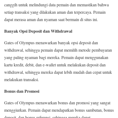
canggih untuk melindungi data pemain dan memastikan bahwa
setiap transaksi yang dilakukan aman dan terpercaya. Pemain
dapat merasa aman dan nyaman saat bermain di situs ini.
Banyak Opsi Deposit dan Withdrawal
Gates of Olympus menawarkan banyak opsi deposit dan
withdrawal, sehingga pemain dapat memilih metode pembayaran
yang paling nyaman bagi mereka. Pemain dapat menggunakan
kartu kredit, debit, dan e-wallet untuk melakukan deposit dan
withdrawal, sehingga mereka dapat lebih mudah dan cepat untuk
melakukan transaksi.
Bonus dan Promosi
Gates of Olympus menawarkan bonus dan promosi yang sangat
menggiurkan. Pemain dapat mendapatkan bonus sambutan, bonus
deposit, dan bonus referensi, sehingga mereka dapat