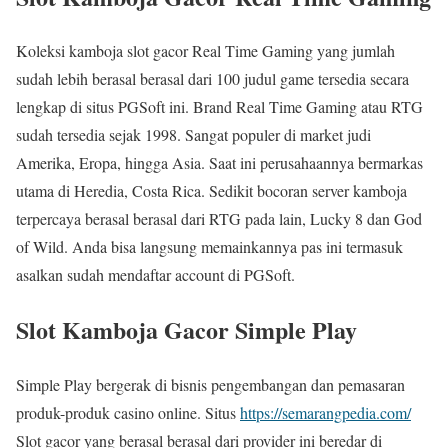
Koleksi kamboja slot gacor Real Time Gaming yang jumlah
sudah lebih berasal berasal dari 100 judul game tersedia secara
lengkap di situs PGSoft ini. Brand Real Time Gaming atau RTG
sudah tersedia sejak 1998. Sangat populer di market judi
Amerika, Eropa, hingga Asia. Saat ini perusahaannya bermarkas
utama di Heredia, Costa Rica. Sedikit bocoran server kamboja
terpercaya berasal berasal dari RTG pada lain, Lucky 8 dan God
of Wild. Anda bisa langsung memainkannya pas ini termasuk
asalkan sudah mendaftar account di PGSoft.
Slot Kamboja Gacor Simple Play
Simple Play bergerak di bisnis pengembangan dan pemasaran
produk-produk casino online. Situs
https://semarangpedia.com/
Slot gacor yang berasal berasal dari provider ini beredar di