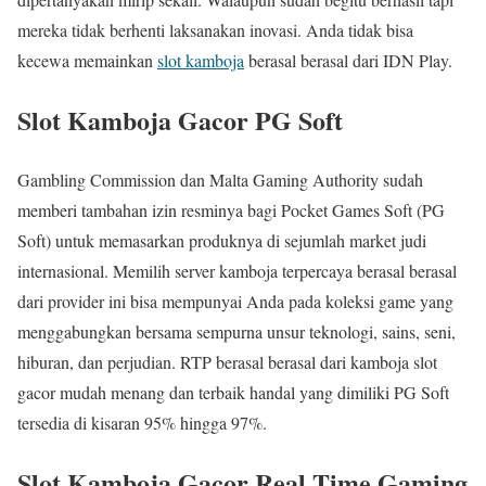
mereka tidak berhenti laksanakan inovasi. Anda tidak bisa
kecewa memainkan
slot kamboja
berasal berasal dari IDN Play.
Slot Kamboja Gacor PG Soft
Gambling Commission dan Malta Gaming Authority sudah
memberi tambahan izin resminya bagi Pocket Games Soft (PG
Soft) untuk memasarkan produknya di sejumlah market judi
internasional. Memilih server kamboja terpercaya berasal berasal
dari provider ini bisa mempunyai Anda pada koleksi game yang
menggabungkan bersama sempurna unsur teknologi, sains, seni,
hiburan, dan perjudian. RTP berasal berasal dari kamboja slot
gacor mudah menang dan terbaik handal yang dimiliki PG Soft
tersedia di kisaran 95% hingga 97%.
Slot Kamboja Gacor Real Time Gaming