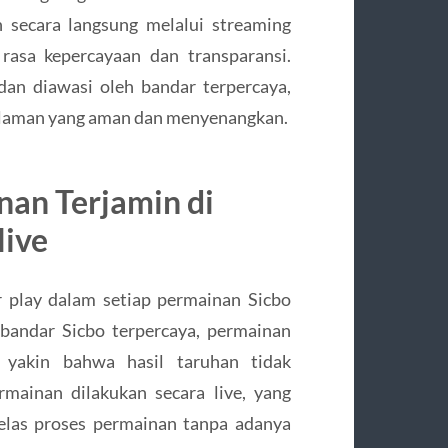
 secara langsung melalui streaming
 rasa kepercayaan dan transparansi.
an diawasi oleh bandar terpercaya,
galaman yang aman dan menyenangkan.
nan Terjamin di
live
r play dalam setiap permainan Sicbo
bandar Sicbo terpercaya, permainan
t yakin bahwa hasil taruhan tidak
rmainan dilakukan secara live, yang
jelas proses permainan tanpa adanya