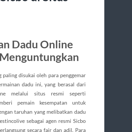
nan Dadu Online
 Menguntungkan
g paling disukai oleh para penggemar
ermainan dadu ini, yang berasal dari
ne melalui situs resmi seperti
mberi pemain kesempatan untuk
dengan taruhan yang melibatkan dadu
estincolive sebagai agen resmi Sicbo
langsung secara fair dan adil. Para