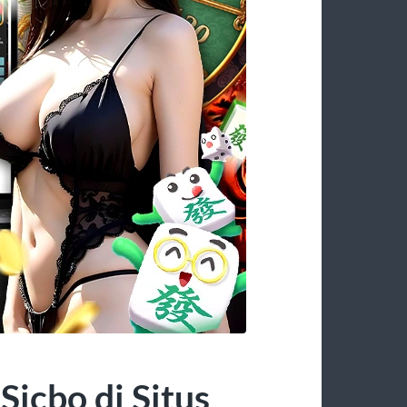
icbo di Situs