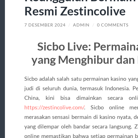
Resmi Zestincolive
7 DESEMBER 2024
/
ADMIN
/
0 COMMENTS
Sicbo Live: Permai
yang Menghibur dan
Sicbo adalah salah satu permainan kasino yan
judi di seluruh dunia, termasuk Indonesia. P
China, kini bisa dimainkan secara onli
https://zestincolive.com/
. Sicbo online me
merasakan sensasi bermain di kasino nyata, 
yang dilempar oleh bandar secara langsung. Z
online memastikan bahwa setiap permainan ber