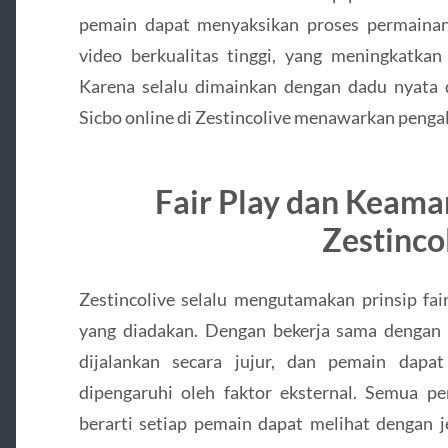
pemain dapat menyaksikan proses permainan
video berkualitas tinggi, yang meningkatkan
Karena selalu dimainkan dengan dadu nyata d
Sicbo online di Zestincolive menawarkan pen
Fair Play dan Keama
Zestinco
Zestincolive selalu mengutamakan prinsip fai
yang diadakan. Dengan bekerja sama dengan 
dijalankan secara jujur, dan pemain dapa
dipengaruhi oleh faktor eksternal. Semua pe
berarti setiap pemain dapat melihat dengan 