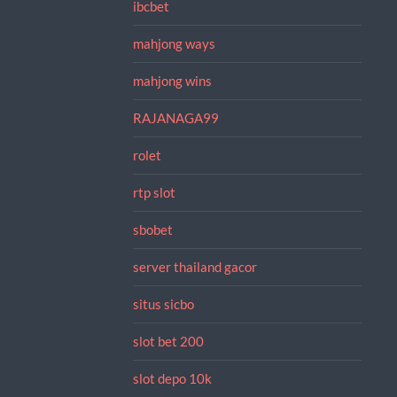
ibcbet
mahjong ways
mahjong wins
RAJANAGA99
rolet
rtp slot
sbobet
server thailand gacor
situs sicbo
slot bet 200
slot depo 10k