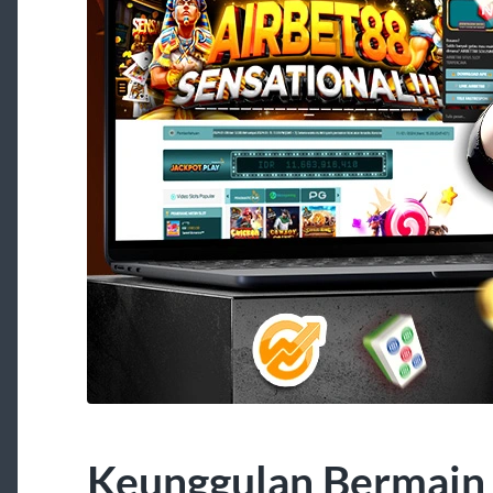
Keunggulan Bermain S