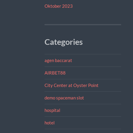
Oktober 2023
Categories
agen baccarat
AIRBET88
City Center at Oyster Point
demo spaceman slot
hospital
hotel