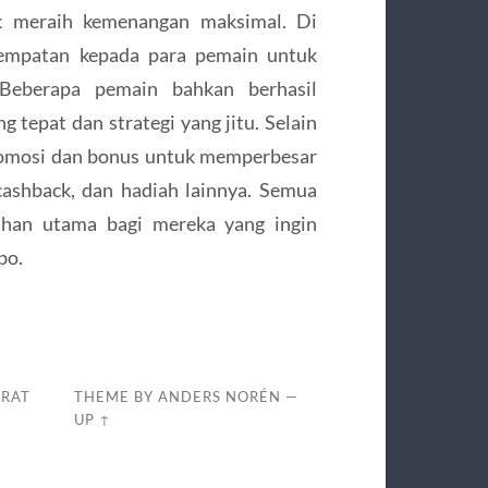
uk meraih kemenangan maksimal. Di
esempatan kepada para pemain untuk
 Beberapa pemain bahkan berhasil
tepat dan strategi yang jitu. Selain
promosi dan bonus untuk memperbesar
cashback, dan hadiah lainnya. Semua
lihan utama bagi mereka yang ingin
bo.
ARAT
THEME BY
ANDERS NORÉN
—
UP ↑