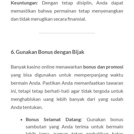
Keuntungan
: Dengan tetap disiplin, Anda dapat
memastikan bahwa permainan tetap menyenangkan
dan tidak merugikan secara finansial.
6. Gunakan Bonus dengan Bijak
Banyak kasino online menawarkan
bonus dan promosi
yang bisa digunakan untuk memperpanjang waktu
bermain Anda. Pastikan Anda memanfaatkan tawaran
ini, tetapi tetap berhati-hati agar tidak tergoda untuk
menghabiskan uang lebih banyak dari yang sudah
Anda tentukan.
Bonus Selamat Datang
: Gunakan bonus
sambutan yang Anda terima untuk bermain
lebih lama, namun tetap perhatikan batas