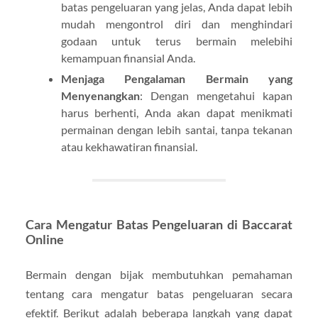
batas pengeluaran yang jelas, Anda dapat lebih
mudah mengontrol diri dan menghindari
godaan untuk terus bermain melebihi
kemampuan finansial Anda.
Menjaga Pengalaman Bermain yang
Menyenangkan
: Dengan mengetahui kapan
harus berhenti, Anda akan dapat menikmati
permainan dengan lebih santai, tanpa tekanan
atau kekhawatiran finansial.
Cara Mengatur Batas Pengeluaran di Baccarat
Online
Bermain dengan bijak membutuhkan pemahaman
tentang cara mengatur batas pengeluaran secara
efektif. Berikut adalah beberapa langkah yang dapat