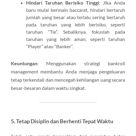
Hindari Taruhan Berisiko Tinggi
: Jika Anda
baru mulai bermain baccarat, hindari bertaruh
jumlah yang besar atau terlalu sering bertaruh
pada taruhan yang lebih berisiko, seperti
taruhan “Tie”. Sebaliknya, fokuslah pada
taruhan yang lebih aman, seperti taruhan
“Player” atau “Banker”.
Keuntungan
: Menggunakan strategi bankroll
management membantu Anda menjaga pengeluaran
tetap terkendali dan mencegah kehilangan uang secara
besar-besaran dalam waktu singkat.
5. Tetap Disiplin dan Berhenti Tepat Waktu