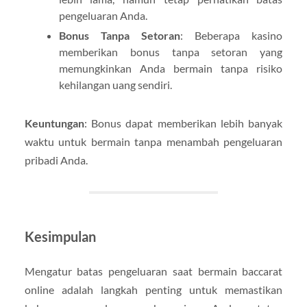
pengeluaran Anda.
Bonus Tanpa Setoran
: Beberapa kasino
memberikan bonus tanpa setoran yang
memungkinkan Anda bermain tanpa risiko
kehilangan uang sendiri.
Keuntungan
: Bonus dapat memberikan lebih banyak
waktu untuk bermain tanpa menambah pengeluaran
pribadi Anda.
Kesimpulan
Mengatur batas pengeluaran saat bermain baccarat
online adalah langkah penting untuk memastikan