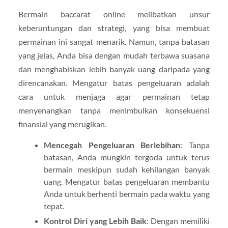
Bermain baccarat online melibatkan unsur
keberuntungan dan strategi, yang bisa membuat
permainan ini sangat menarik. Namun, tanpa batasan
yang jelas, Anda bisa dengan mudah terbawa suasana
dan menghabiskan lebih banyak uang daripada yang
direncanakan. Mengatur batas pengeluaran adalah
cara untuk menjaga agar permainan tetap
menyenangkan tanpa menimbulkan konsekuensi
finansial yang merugikan.
Mencegah Pengeluaran Berlebihan
: Tanpa
batasan, Anda mungkin tergoda untuk terus
bermain meskipun sudah kehilangan banyak
uang. Mengatur batas pengeluaran membantu
Anda untuk berhenti bermain pada waktu yang
tepat.
Kontrol Diri yang Lebih Baik
: Dengan memiliki