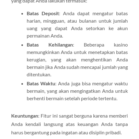
yang dapat Anda lakukan termasuk:
Batas Deposit
: Anda dapat mengatur batas
harian, mingguan, atau bulanan untuk jumlah
uang yang dapat Anda setorkan ke akun
permainan Anda.
Batas Kehilangan
: Beberapa kasino
memungkinkan Anda untuk menetapkan batas
kerugian, yang akan menghentikan Anda
bermain jika Anda sudah mencapai jumlah yang
ditentukan.
Batas Waktu
: Anda juga bisa mengatur waktu
bermain, yang akan mengingatkan Anda untuk
berhenti bermain setelah periode tertentu.
Keuntungan
: Fitur ini sangat berguna karena memberi
Anda kendali langsung atas keuangan Anda tanpa
harus bergantung pada ingatan atau disiplin pribadi.