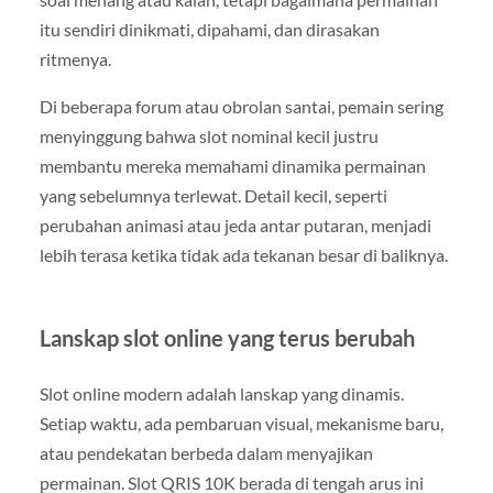
itu sendiri dinikmati, dipahami, dan dirasakan
ritmenya.
Di beberapa forum atau obrolan santai, pemain sering
menyinggung bahwa slot nominal kecil justru
membantu mereka memahami dinamika permainan
yang sebelumnya terlewat. Detail kecil, seperti
perubahan animasi atau jeda antar putaran, menjadi
lebih terasa ketika tidak ada tekanan besar di baliknya.
Lanskap slot online yang terus berubah
Slot online modern adalah lanskap yang dinamis.
Setiap waktu, ada pembaruan visual, mekanisme baru,
atau pendekatan berbeda dalam menyajikan
permainan. Slot QRIS 10K berada di tengah arus ini