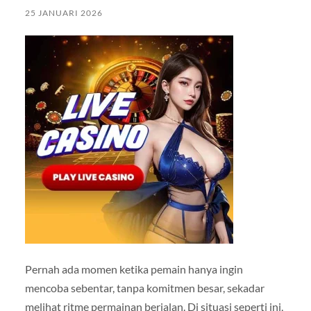
25 JANUARI 2026
Pernah ada momen ketika pemain hanya ingin
mencoba sebentar, tanpa komitmen besar, sekadar
melihat ritme permainan berjalan. Di situasi seperti ini,