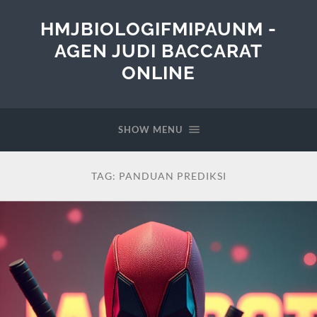
HMJBIOLOGIFMIPAUNM -
AGEN JUDI BACCARAT
ONLINE
SHOW MENU
TAG:
PANDUAN PREDIKSI