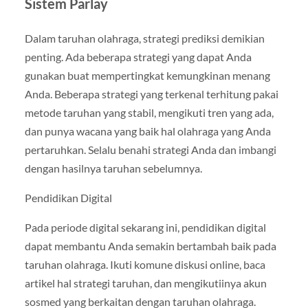
Sistem Parlay
Dalam taruhan olahraga, strategi prediksi demikian
penting. Ada beberapa strategi yang dapat Anda
gunakan buat mempertingkat kemungkinan menang
Anda. Beberapa strategi yang terkenal terhitung pakai
metode taruhan yang stabil, mengikuti tren yang ada,
dan punya wacana yang baik hal olahraga yang Anda
pertaruhkan. Selalu benahi strategi Anda dan imbangi
dengan hasilnya taruhan sebelumnya.
Pendidikan Digital
Pada periode digital sekarang ini, pendidikan digital
dapat membantu Anda semakin bertambah baik pada
taruhan olahraga. Ikuti komune diskusi online, baca
artikel hal strategi taruhan, dan mengikutiinya akun
sosmed yang berkaitan dengan taruhan olahraga.