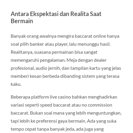
Antara Ekspektasi dan Realita Saat
Bermain
Banyak orang awalnya mengira baccarat online hanya
soal pilih banker atau player, lalu menunggu hasil.
Realitanya, suasana permainan bisa sangat
memengaruhi pengalaman. Meja dengan dealer
profesional, audio jernih, dan tampilan kartu yang jelas
memberi kesan berbeda dibanding sistem yang terasa
kaku.
Beberapa platform live casino bahkan menghadirkan
variasi seperti speed baccarat atau no commission
baccarat. Bukan soal mana yang lebih menguntungkan,
tapi lebih ke preferensi gaya bermain. Ada yang suka
tempo cepat tanpa banyak jeda, ada juga yang