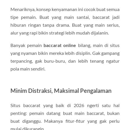
Menariknya, konsep kenyamanan ini cocok buat semua
tipe pemain. Buat yang main santai, baccarat jadi
hiburan ringan tanpa drama. Buat yang main serius,
alur yang rapi bikin strategi lebih mudah dijalanin.
Banyak pemain
baccarat online
bilang, main di situs
yang nyaman bikin mereka lebih disiplin. Gak gampang
terpancing, gak buru-buru, dan lebih tenang ngatur
pola main sendiri.
Minim Distraksi, Maksimal Pengalaman
Situs baccarat yang baik di 2026 ngerti satu hal
penting: pemain datang buat main baccarat, bukan
buat diganggu. Makanya fitur-fitur yang gak perlu
mulai dikurangin.