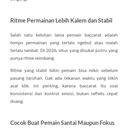
Ritme Permainan Lebih Kalem dan Stabil
Salah satu keluhan lama pemain baccarat adalah
tempo permainan yang terlalu ngebut atau malah
terlalu lambat. Di 2026, situs yang disukai justru yang
punya ritme seimbang.
Ritme yang stabil bikin pemain bisa mikir sebelum
pasang taruhan. Gak ada tekanan waktu yang bikin
asal klik. Ini penting, karena baccarat itu soal
konsistensi dan kontrol emosi, bukan refleks cepat
doang.
Cocok Buat Pemain Santai Maupun Fokus