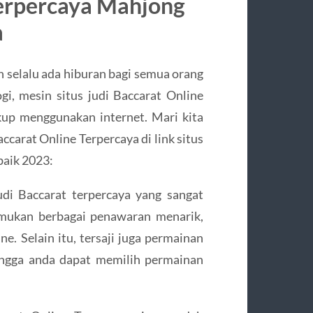
erpercaya Mahjong
a
n selalu ada hiburan bagi semua orang
i, mesin situs judi Baccarat Online
kup menggunakan internet. Mari kita
carat Online Terpercaya di link situs
baik 2023:
udi Baccarat terpercaya yang sangat
emukan berbagai penawaran menarik,
e. Selain itu, tersaji juga permainan
ingga anda dapat memilih permainan