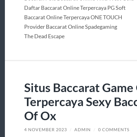
Daftar Baccarat Online Terpercaya PG Soft
Baccarat Online Terpercaya ONE TOUCH
Provider Baccarat Online Spadegaming
The Dead Escape
Situs Baccarat Game
Terpercaya Sexy Bacc
Of Ox
4 NOVEMBER 2023
/
ADMIN
/
0 COMMENTS