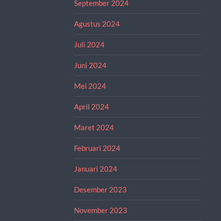
September 2024
Agustus 2024
Juli 2024
Juni 2024
Mei 2024
April 2024
Maret 2024
Februari 2024
Januari 2024
Desember 2023
November 2023