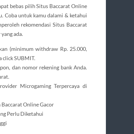
at bebas pilih Situs Baccarat Online
. Coba untuk kamu dalami & ketahui
eroleh rekomendasi Situs Baccarat
 yang ada.
rkan (minimum withdraw Rp. 25.000,
a click SUBMIT.
pon, dan nomor rekening bank Anda.
rat.
rovider Microgaming Terpercaya di
n Baccarat Online Gacor
ang Perlu Diketahui
ggi