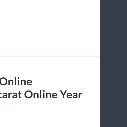
 Online
arat Online Year