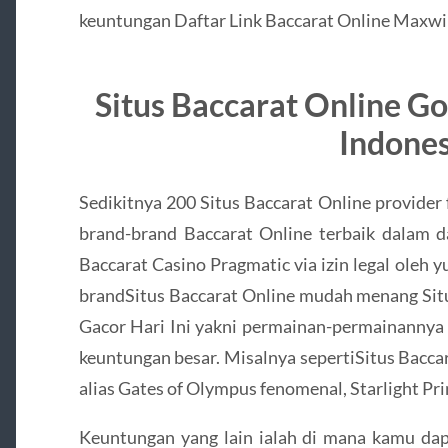
keuntungan Daftar Link Baccarat Online Maxwi
Situs Baccarat Online Go
Indones
Sedikitnya 200 Situs Baccarat Online provider 
brand-brand Baccarat Online terbaik dalam da
Baccarat Casino Pragmatic via izin legal oleh 
brandSitus Baccarat Online mudah menang Situ
Gacor Hari Ini yakni permainan-permainannya
keuntungan besar. Misalnya sepertiSitus Bacc
alias Gates of Olympus fenomenal, Starlight Pr
Keuntungan yang lain ialah di mana kamu d