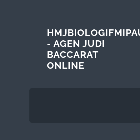
HMJBIOLOGIFMIP
- AGEN JUDI
BACCARAT
ONLINE