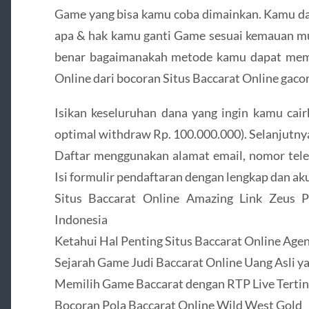
Game yang bisa kamu coba dimainkan. Kamu dap
apa & hak kamu ganti Game sesuai kemauan mu
benar bagaimanakah metode kamu dapat memp
Online dari bocoran Situs Baccarat Online gacor
Isikan keseluruhan dana yang ingin kamu cai
optimal withdraw Rp. 100.000.000). Selanjutny
Daftar menggunakan alamat email, nomor tele
Isi formulir pendaftaran dengan lengkap dan aku
Situs Baccarat Online Amazing Link Zeus P
Indonesia
Ketahui Hal Penting Situs Baccarat Online Age
Sejarah Game Judi Baccarat Online Uang Asli y
Memilih Game Baccarat dengan RTP Live Tertin
Bocoran Pola Baccarat Online Wild West Gold