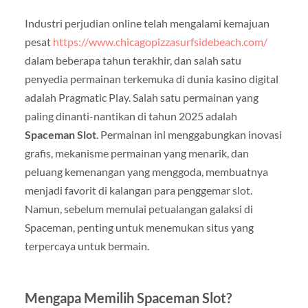
Industri perjudian online telah mengalami kemajuan
pesat
https://www.chicagopizzasurfsidebeach.com/
dalam beberapa tahun terakhir, dan salah satu
penyedia permainan terkemuka di dunia kasino digital
adalah Pragmatic Play. Salah satu permainan yang
paling dinanti-nantikan di tahun 2025 adalah
Spaceman Slot
. Permainan ini menggabungkan inovasi
grafis, mekanisme permainan yang menarik, dan
peluang kemenangan yang menggoda, membuatnya
menjadi favorit di kalangan para penggemar slot.
Namun, sebelum memulai petualangan galaksi di
Spaceman, penting untuk menemukan situs yang
terpercaya untuk bermain.
Mengapa Memilih Spaceman Slot?