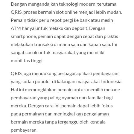
Dengan mengandalkan teknologi modern, terutama
QRIS, proses bermain slot online menjadi lebih mudah.
Pemain tidak perlu repot pergi ke bank atau mesin
ATM hanya untuk melakukan deposit. Dengan
smartphone, pemain dapat dengan cepat dan praktis
melakukan transaksi di mana saja dan kapan saja. Ini
sangat cocok untuk masyarakat yang memiliki
mobilitas tinggi.
QRIS juga mendukung berbagai aplikasi pembayaran
yang sudah populer di kalangan masyarakat Indonesia.
Hal ini memungkinkan pemain untuk memilih metode
pembayaran yang paling nyaman dan familiar bagi
mereka. Dengan cara ini, pemain dapat lebih fokus
pada permainan dan meningkatkan pengalaman
bermain mereka tanpa terganggu oleh kendala
pembayaran.