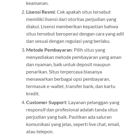
keamanan.
Lisensi Resmi
: Cek apakah situs tersebut
memiliki lisensi dari otoritas perjudian yang
diakui. Lisensi memberikan kepastian bahwa
situs tersebut beroperasi dengan cara yang adil
dan sesuai dengan regulasi yang berlaku.
Metode Pembayaran
: Pilih situs yang
menyediakan metode pembayaran yang aman
dan nyaman, baik untuk deposit maupun
penarikan. Situs terpercaya biasanya
menawarkan berbagai opsi pembayaran,
termasuk e-wallet, transfer bank, dan kartu
kredit.
Customer Support
: Layanan pelanggan yang
responsif dan profesional adalah tanda situs
perjudian yang baik. Pastikan ada saluran
komunikasi yang jelas, seperti live chat, email,
atau telepon.