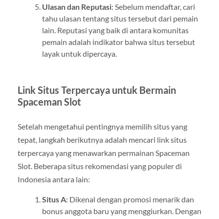
Ulasan dan Reputasi
: Sebelum mendaftar, cari
tahu ulasan tentang situs tersebut dari pemain
lain. Reputasi yang baik di antara komunitas
pemain adalah indikator bahwa situs tersebut
layak untuk dipercaya.
Link Situs Terpercaya untuk Bermain
Spaceman Slot
Setelah mengetahui pentingnya memilih situs yang
tepat, langkah berikutnya adalah mencari link situs
terpercaya yang menawarkan permainan Spaceman
Slot. Beberapa situs rekomendasi yang populer di
Indonesia antara lain:
Situs A
: Dikenal dengan promosi menarik dan
bonus anggota baru yang menggiurkan. Dengan