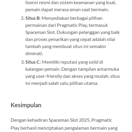
lisensi resmi dan sistem keamanan yang kuat,
pemain dapat merasa aman saat bermain.
Situs B
: Menyediakan berbagai pilihan
permainan dari Pragmatic Play, termasuk
Spaceman Slot. Dukungan pelanggan yang baik
dan proses penarikan yang cepat adalah nilai
tambah yang membuat situs ini semakin
diminati.
Situs C
: Memiliki reputasi yang solid di
kalangan pemain. Dengan tampilan antarmuka
yang user-friendly dan akses yang mudah, situs
ini menjadi salah satu pilihan utama.
Kesimpulan
Dengan kehadiran Spaceman Slot 2025, Pragmatic
Play berhasil menciptakan pengalaman bermain yang