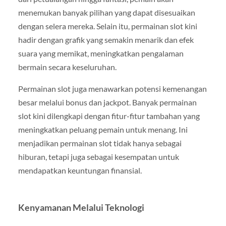
menemukan banyak pilihan yang dapat disesuaikan
dengan selera mereka. Selain itu, permainan slot kini
hadir dengan grafik yang semakin menarik dan efek
suara yang memikat, meningkatkan pengalaman
bermain secara keseluruhan.
Permainan slot juga menawarkan potensi kemenangan
besar melalui bonus dan jackpot. Banyak permainan
slot kini dilengkapi dengan fitur-fitur tambahan yang
meningkatkan peluang pemain untuk menang. Ini
menjadikan permainan slot tidak hanya sebagai
hiburan, tetapi juga sebagai kesempatan untuk
mendapatkan keuntungan finansial.
Kenyamanan Melalui Teknologi