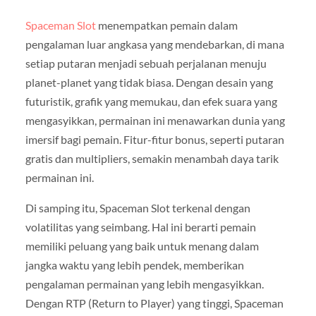
Spaceman Slot
menempatkan pemain dalam
pengalaman luar angkasa yang mendebarkan, di mana
setiap putaran menjadi sebuah perjalanan menuju
planet-planet yang tidak biasa. Dengan desain yang
futuristik, grafik yang memukau, dan efek suara yang
mengasyikkan, permainan ini menawarkan dunia yang
imersif bagi pemain. Fitur-fitur bonus, seperti putaran
gratis dan multipliers, semakin menambah daya tarik
permainan ini.
Di samping itu, Spaceman Slot terkenal dengan
volatilitas yang seimbang. Hal ini berarti pemain
memiliki peluang yang baik untuk menang dalam
jangka waktu yang lebih pendek, memberikan
pengalaman permainan yang lebih mengasyikkan.
Dengan RTP (Return to Player) yang tinggi, Spaceman