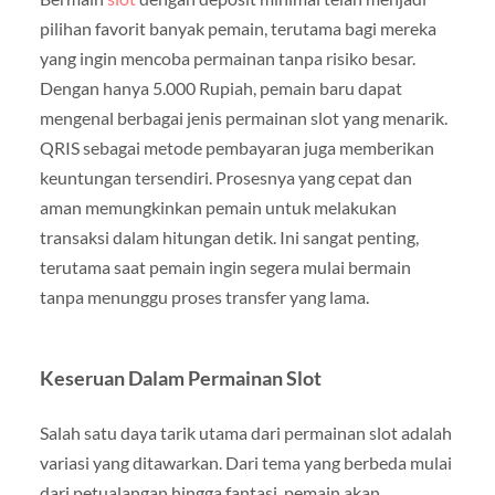
pilihan favorit banyak pemain, terutama bagi mereka
yang ingin mencoba permainan tanpa risiko besar.
Dengan hanya 5.000 Rupiah, pemain baru dapat
mengenal berbagai jenis permainan slot yang menarik.
QRIS sebagai metode pembayaran juga memberikan
keuntungan tersendiri. Prosesnya yang cepat dan
aman memungkinkan pemain untuk melakukan
transaksi dalam hitungan detik. Ini sangat penting,
terutama saat pemain ingin segera mulai bermain
tanpa menunggu proses transfer yang lama.
Keseruan Dalam Permainan Slot
Salah satu daya tarik utama dari permainan slot adalah
variasi yang ditawarkan. Dari tema yang berbeda mulai
dari petualangan hingga fantasi, pemain akan