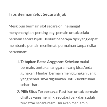
Tips Bermain Slot Secara Bijak
Meskipun bermain slot secara online sangat
menyenangkan, penting bagi pemain untuk selalu
bermain secara bijak. Berikut beberapa tips yang dapat
membantu pemain menikmati permainan tanpa risiko
berlebihan:
Tetapkan Batas Anggaran
: Sebelum mulai
bermain, tentukan anggaran yang bisa Anda
gunakan. Hindari bermain menggunakan uang
yang seharusnya digunakan untuk kebutuhan
sehari-hari.
Pilih Situs Terpercaya
: Pastikan untuk bermain
di situs yang memiliki reputasi baik dan sudah
terdaftar secara resmi. Ini akan menjamin