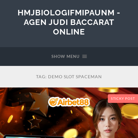
HMJBIOLOGIFMIPAUNM -
AGEN JUDI BACCARAT
ONLINE
SHOW MENU
TAG:
DEMO SLOT SPACEMAN
STICKY POST