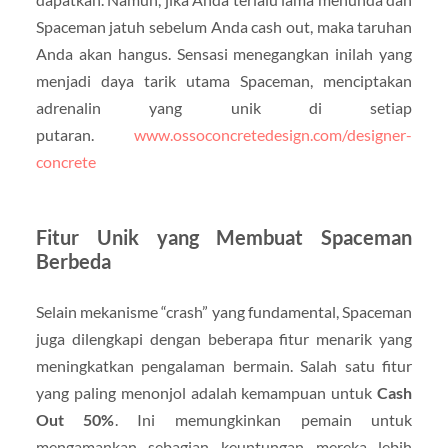
Spaceman jatuh sebelum Anda cash out, maka taruhan
Anda akan hangus. Sensasi menegangkan inilah yang
menjadi daya tarik utama Spaceman, menciptakan
adrenalin yang unik di setiap
putaran.
www.ossoconcretedesign.com/designer-
concrete
Fitur Unik yang Membuat Spaceman
Berbeda
Selain mekanisme “crash” yang fundamental, Spaceman
juga dilengkapi dengan beberapa fitur menarik yang
meningkatkan pengalaman bermain. Salah satu fitur
yang paling menonjol adalah kemampuan untuk
Cash
Out 50%
. Ini memungkinkan pemain untuk
mengamankan sebagian keuntungan mereka lebih