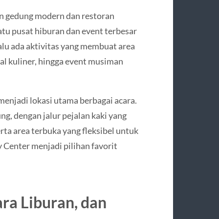
an gedung modern dan restoran
satu pusat hiburan dan event terbesar
lu ada aktivitas yang membuat area
val kuliner, hingga event musiman
menjadi lokasi utama berbagai acara.
g, dengan jalur pejalan kaki yang
rta area terbuka yang fleksibel untuk
 Center menjadi pilihan favorit
ra Liburan, dan