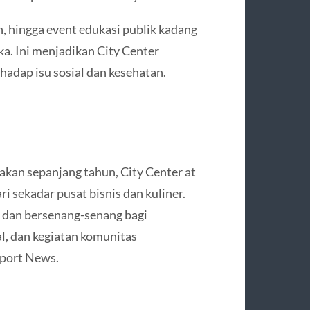
n, hingga event edukasi publik kadang
ka. Ini menjadikan City Center
hadap isu sosial dan kesehatan.
kan sepanjang tahun, City Center at
i sekadar pusat bisnis dan kuliner.
, dan bersenang-senang bagi
al, dan kegiatan komunitas
wport News.