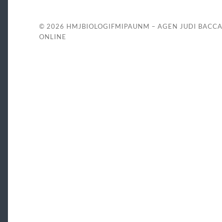
© 2026
HMJBIOLOGIFMIPAUNM – AGEN JUDI BACC
ONLINE