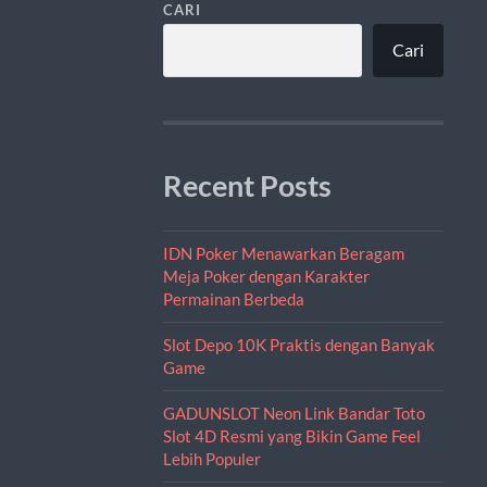
CARI
Cari
Recent Posts
IDN Poker Menawarkan Beragam
Meja Poker dengan Karakter
Permainan Berbeda
Slot Depo 10K Praktis dengan Banyak
Game
GADUNSLOT Neon Link Bandar Toto
Slot 4D Resmi yang Bikin Game Feel
Lebih Populer