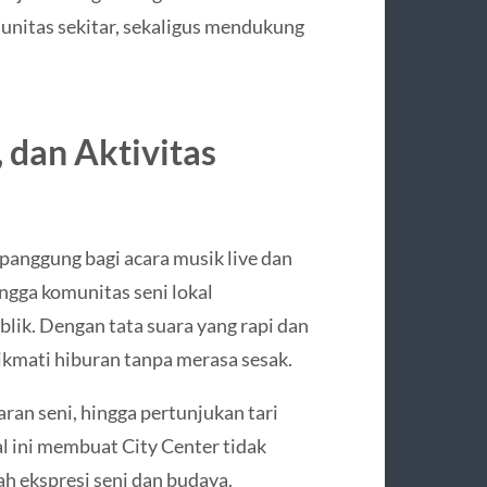
nitas sekitar, sekaligus mendukung
 dan Aktivitas
 panggung bagi acara musik live dan
ingga komunitas seni lokal
lik. Dengan tata suara yang rapi dan
ikmati hiburan tanpa merasa sesak.
aran seni, hingga pertunjukan tari
l ini membuat City Center tidak
ah ekspresi seni dan budaya.