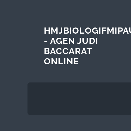
HMJBIOLOGIFMIP
- AGEN JUDI
BACCARAT
ONLINE