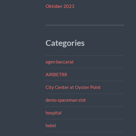
Oktober 2023
Categories
agen baccarat
AIRBET88
City Center at Oyster Point
demo spaceman slot
hospital
hotel