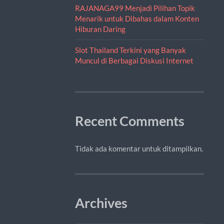
RAJANAGA99 Menjadi Pilihan Topik
Menarik untuk Dibahas dalam Konten
Hiburan Daring
Slot Thailand Terkini yang Banyak
Muncul di Berbagai Diskusi Internet
Recent Comments
Tidak ada komentar untuk ditampilkan.
Archives