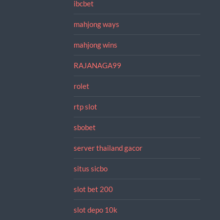
ibcbet
mahjong ways
mahjong wins
RAJANAGA99
rolet
rtp slot
sbobet
server thailand gacor
situs sicbo
slot bet 200
slot depo 10k