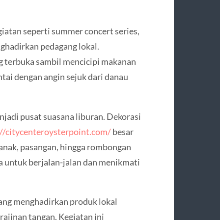
giatan seperti summer concert series,
nghadirkan pedagang lokal.
g terbuka sambil mencicipi makanan
ntai dengan angin sejuk dari danau
jadi pusat suasana liburan. Dekorasi
://citycenteroysterpoint.com/
besar
k-anak, pasangan, hingga rombongan
untuk berjalan-jalan dan menikmati
 yang menghadirkan produk lokal
rajinan tangan. Kegiatan ini