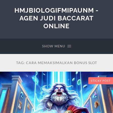
HMJBIOLOGIFMIPAUNM -
AGEN JUDI BACCARAT
ONLINE
SHOW MENU
TAG:
CARA MEMAKSIMALKAN BONUS SLOT
STICKY POST