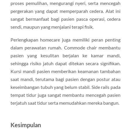
proses pemulihan, mengurangi nyeri, serta mencegah
pergerakan yang dapat memperparah cedera. Alat ini
sangat bermanfaat bagi pasien pasca operasi, cedera
sendi, maupun yang menjalani terapi fisik.
Perlengkapan homecare juga memiliki peran penting
dalam perawatan rumah. Commode chair membantu
pasien yang kesulitan berjalan ke kamar mandi,
sehingga risiko jatuh dapat ditekan secara signifikan.
Kursi mandi pasien memberikan keamanan tambahan
saat mandi, terutama bagi pasien dengan postur atau
keseimbangan tubuh yang belum stabil. Side rails pada
tempat tidur juga sangat membantu mencegah pasien
terjatuh saat tidur serta memudahkan mereka bangun.
Kesimpulan