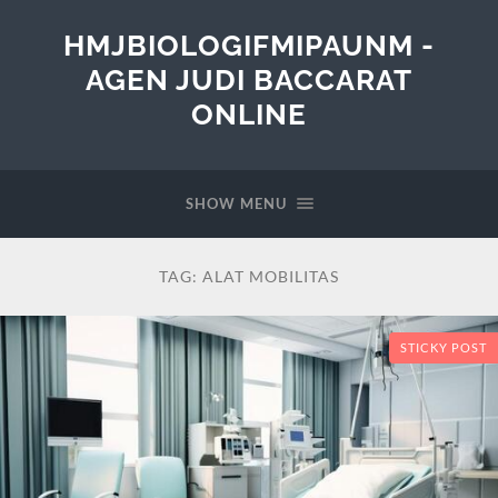
HMJBIOLOGIFMIPAUNM -
AGEN JUDI BACCARAT
ONLINE
SHOW MENU
TAG:
ALAT MOBILITAS
STICKY POST