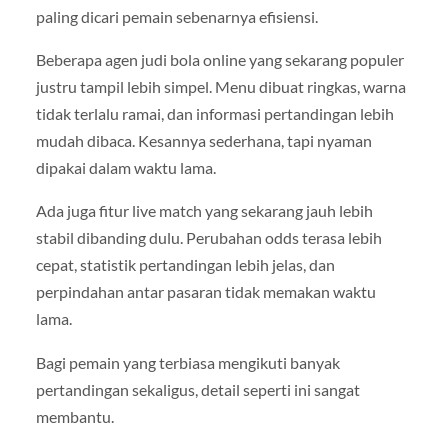
paling dicari pemain sebenarnya efisiensi.
Beberapa agen judi bola online yang sekarang populer
justru tampil lebih simpel. Menu dibuat ringkas, warna
tidak terlalu ramai, dan informasi pertandingan lebih
mudah dibaca. Kesannya sederhana, tapi nyaman
dipakai dalam waktu lama.
Ada juga fitur live match yang sekarang jauh lebih
stabil dibanding dulu. Perubahan odds terasa lebih
cepat, statistik pertandingan lebih jelas, dan
perpindahan antar pasaran tidak memakan waktu
lama.
Bagi pemain yang terbiasa mengikuti banyak
pertandingan sekaligus, detail seperti ini sangat
membantu.