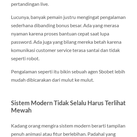
pertandingan live.
Lucunya, banyak pemain justru mengingat pengalaman
sederhana dibanding bonus besar. Ada yang merasa
nyaman karena proses bantuan cepat saat lupa
password. Ada juga yang bilang mereka betah karena
komunikasi customer service terasa santai dan tidak
seperti robot.
Pengalaman seperti itu bikin sebuah agen Sbobet lebih
mudah dibicarakan dari mulut ke mulut.
Sistem Modern Tidak Selalu Harus Terlihat
Mewah
Kadang orang mengira sistem modern berarti tampilan
penuh animasi atau fitur berlebihan. Padahal yang