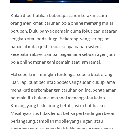
Kalau diperhatikan beberapa tahun terakhir, cara
orang menikmati taruhan bola online memang mulai
berubah. Dulu banyak pemain cuma fokus cari pasaran
lengkap atau odds tinggi. Sekarang, yang sering jadi
bahan obrolan justru soal kenyamanan sistem,
kecepatan akses, sampai bagaimana sebuah agen judi
bola online menangani pemain saat jam ramai.
Hal seperti ini mungkin terdengar sepele buat orang
luar. Tapi buat pecinta Sbobet yang sudah cukup lama
mengikuti perkembangan taruhan online, pengalaman
bermain itu bukan cuma soal menang atau kalah.
Kadang yang bikin orang betah justru hal-hal kecil.
Misalnya situs tidak lemot ketika pertandingan besar
berlangsung, tampilan mobile yang ringan, atau
customer service yang tidak bikin pemain menunggu