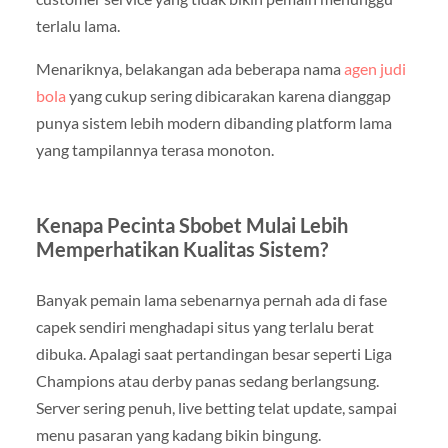
terlalu lama.
Menariknya, belakangan ada beberapa nama
agen judi
bola
yang cukup sering dibicarakan karena dianggap
punya sistem lebih modern dibanding platform lama
yang tampilannya terasa monoton.
Kenapa Pecinta Sbobet Mulai Lebih
Memperhatikan Kualitas Sistem?
Banyak pemain lama sebenarnya pernah ada di fase
capek sendiri menghadapi situs yang terlalu berat
dibuka. Apalagi saat pertandingan besar seperti Liga
Champions atau derby panas sedang berlangsung.
Server sering penuh, live betting telat update, sampai
menu pasaran yang kadang bikin bingung.